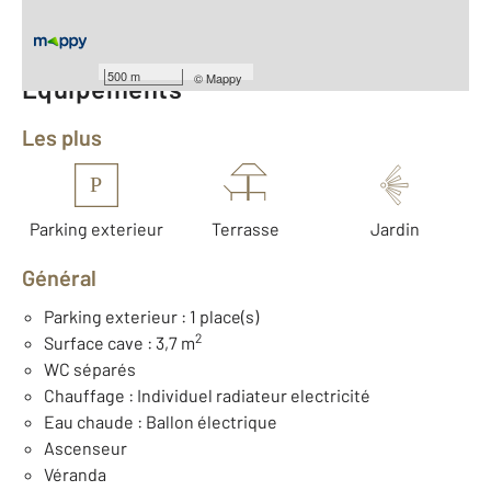
Nombre de pièces : 3
[Voir le détail]
500 m
©
Mappy
Équipements
Les plus
P
Parking exterieur
Terrasse
Jardin
Général
Parking exterieur : 1 place(s)
2
Surface cave : 3,7 m
WC séparés
Chauffage : Individuel radiateur electricité
Eau chaude : Ballon électrique
Ascenseur
Véranda