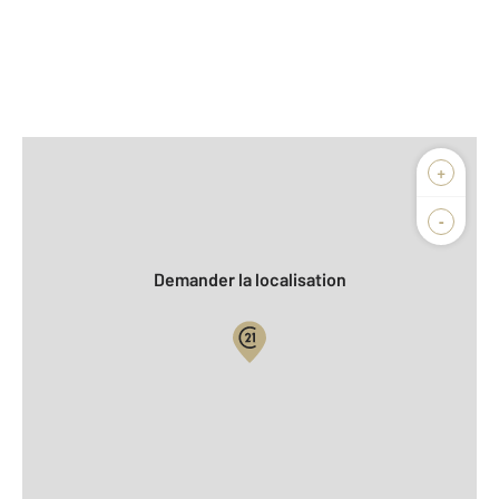
Afficher sur la carte :
+
Agence
Biens vendus
-
Demander la localisation
Vue globale
2
Surface totale : 73,2 m
2
Surface habitable : 64,3 m
Type d'appartement : T3
er
Étage : 1