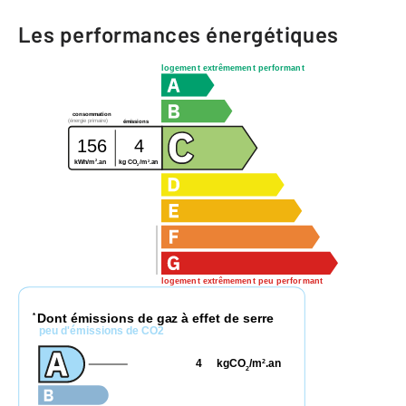
Les performances énergétiques
logement extrêmement performant
consommation
(énergie primaire)
émissions
156
4
2
2
kg CO
/m
.an
kWh/m
.an
2
logement extrêmement peu performant
Dont émissions de gaz à effet de serre
*
peu d'émissions de CO2
4
kgCO
/m
.an
2
2