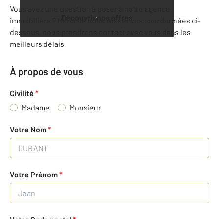
Vous avez une question à poser à notre agence
Découvrir nos offres
immobilière ? Merci de nous laisser vos coordonnées ci-
dessous, nous prendrons contact avec vous dans les
meilleurs délais
À propos de vous
Civilité
*
Madame
Monsieur
Votre Nom
*
Votre Prénom
*