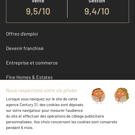
Vente
Gestion
9,5
/
10
9,4/10
Offres d'emploi
Devenir franchisé
Entreprise et commerce
Fine Homes & Estates
À propos
International
Nous contacter