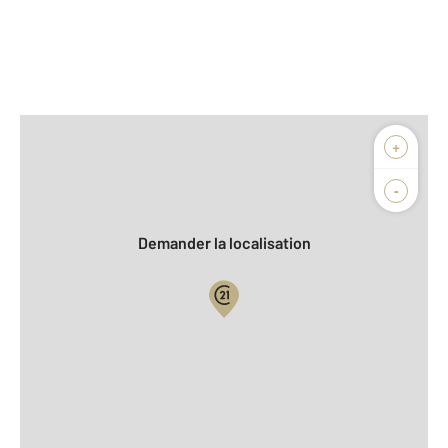
Afficher sur la carte :
+
Agence
Biens vendus
-
Demander la localisation
Vue globale
2
Surface totale : 54,5 m
2
Surface habitable : 44,1 m
Type d'appartement : T2
er
Étage : 1