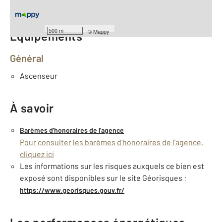
Nombre de pièces : 2
[Voir le détail]
500 m
©
Mappy
Équipements
Général
Ascenseur
À savoir
Barèmes d'honoraires de l'agence
Pour consulter les barèmes d'honoraires de l'agence,
cliquez ici
Les informations sur les risques auxquels ce bien est
exposé sont disponibles sur le site Géorisques :
https://www.georisques.gouv.fr/